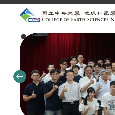
跳
到
主
要
內
容
區