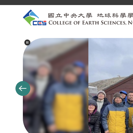
跳
到
主
要
內
容
區