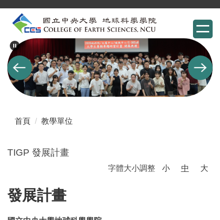
跳
到
主
要
內
容
區
首頁
教學單位
TIGP 發展計畫
字體大小調整
小
中
大
發展計畫