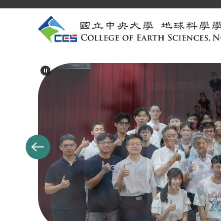
跳
到
主
要
內
容
區