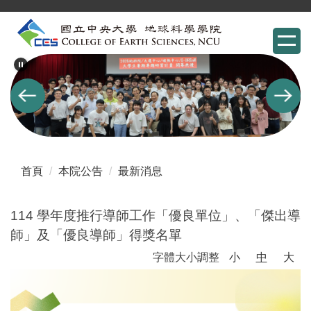
跳
到
主
要
內
容
區
首頁
本院公告
最新消息
114 學年度推行導師工作「優良單位」、「傑出導
師」及「優良導師」得獎名單
字體大小調整
小
中
大