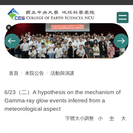
跳
到
主
要
內
容
區
首頁
本院公告
活動與演講
6/23（二）A hypothesis on the mechanism of
Gamma-ray glow events inferred from a
meteorological aspect
字體大小調整
小
中
大