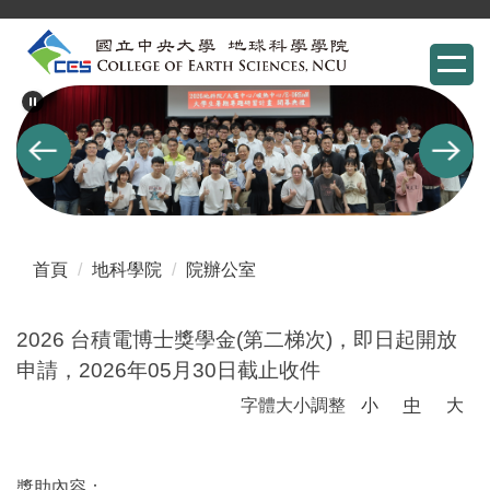
跳
到
主
要
內
容
區
首頁
地科學院
院辦公室
2026 台積電博士獎學金(第二梯次)，即日起開放
申請，2026年05月30日截止收件
字體大小調整
小
中
大
獎助內容：