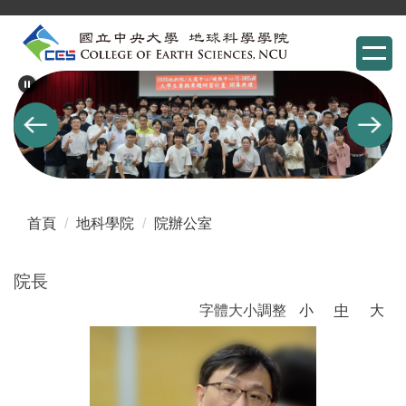
跳
到
主
要
內
容
區
首頁
地科學院
院辦公室
院長
字體大小調整
小
中
大