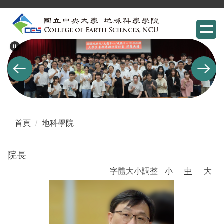
跳
到
主
要
內
容
區
首頁
地科學院
院長
字體大小調整
小
中
大