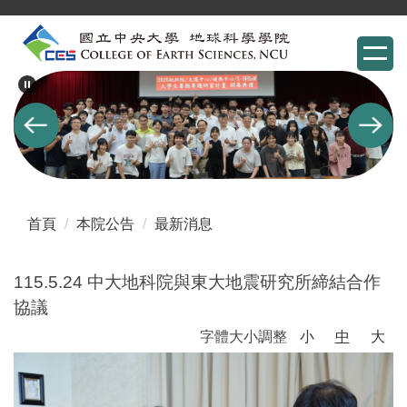
跳
到
主
要
內
容
區
首頁
本院公告
最新消息
115.5.24 中大地科院與東大地震研究所締結合作
協議
字體大小調整
小
中
大