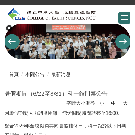
跳
到
主
要
內
容
區
首頁
本院公告
最新消息
暑假期間（6/22至8/31）科一館門禁公告
字體大小調整
小
中
大
因暑假期間人力調度困難，館舍關閉時間調整至16:00。
配合2026年全校職員共同暑假補休日，科一館於以下日期