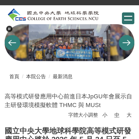
跳
到
主
要
內
容
區
首頁
本院公告
最新消息
高等模式研發應用中心前進日本JpGU年會展示自
主研發環境模擬軟體 THMC 與 MUSt
字體大小調整
小
中
大
國立中央大學地球科學院高等模式研發