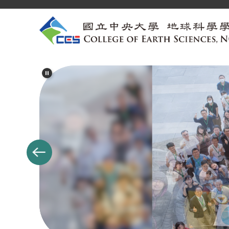
跳
到
主
要
內
容
區