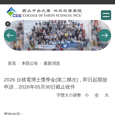
跳
到
主
要
內
容
區
首頁
本院公告
最新消息
2026 台積電博士獎學金(第二梯次)，即日起開放
申請，2026年05月30日截止收件
字體大小調整
小
中
大
獎助內容：